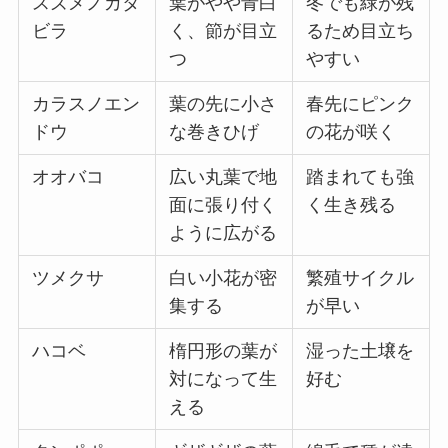
スズメノカタ
葉がやや青白
冬でも緑が残
ビラ
く、節が目立
るため目立ち
つ
やすい
カラスノエン
葉の先に小さ
春先にピンク
ドウ
な巻きひげ
の花が咲く
オオバコ
広い丸葉で地
踏まれても強
面に張り付く
く生き残る
ように広がる
ツメクサ
白い小花が密
繁殖サイクル
集する
が早い
ハコベ
楕円形の葉が
湿った土壌を
対になって生
好む
える