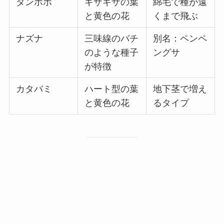
タンポポ
ギザギザの葉
綿毛で種が遠
と黄色の花
くまで飛ぶ
ナズナ
三味線のバチ
別名：ペンペ
のような種子
ングサ
が特徴
カタバミ
ハート型の葉
地下茎で増え
と黄色の花
るタイプ