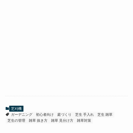
芝刈機
ガーデニング
初心者向け
庭づくり
芝生 手入れ
芝生 雑草
芝生の管理
雑草 抜き方
雑草 見分け方
雑草対策