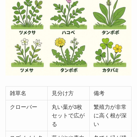
雑草名
見分け方
備考
クローバー
丸い葉が3枚
繁殖力が非常
セットで広が
に高く根が深
る
い