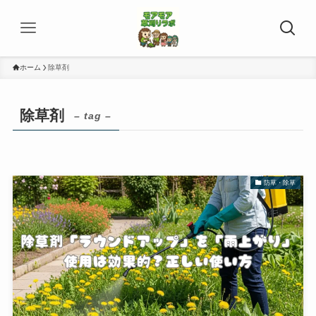
ホーム
除草剤
除草剤
– tag –
防草・除草