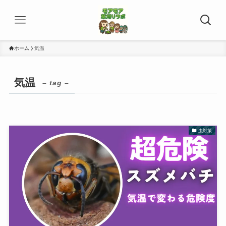
ホーム
気温
気温
– tag –
虫対策