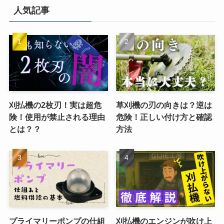
人気記事
刈払機の2枚刃！実は超危
草刈機の刃の向きは？逆は
険！使用が禁止される理由
危険！正しい付け方と確認
とは？？
方法
プライマリーポンプの仕組
刈払機のエンジンが吹け上